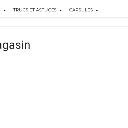
P
TRUCS ET ASTUCES
CAPSULES
agasin