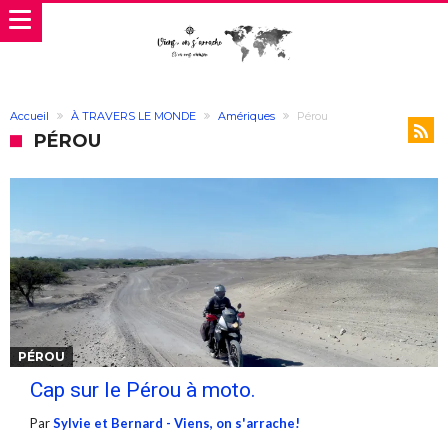
Accueil
À TRAVERS LE MONDE
Amériques
Pérou
PÉROU
PÉROU
Cap sur le Pérou à moto.
Par
Sylvie et Bernard - Viens, on s'arrache!