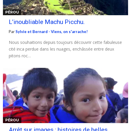
PÉROU
L’inoubliable Machu Picchu.
Par
Sylvie et Bernard - Viens, on s'arrache!
Nous souhaitions depuis toujours découvrir cette fabuleuse
cité inca perdue dans les nuages, enchâssée entre deux
pitons roc…
PÉROU
Arrêt sur images : histoires de belles