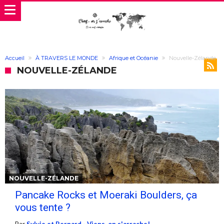
Accueil
À TRAVERS LE MONDE
Afrique et Océanie
Nouvelle-Zélande
NOUVELLE-ZÉLANDE
NOUVELLE-ZÉLANDE
Pancake Rocks et Moeraki Boulders, ça
vous tente ?