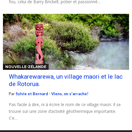
fou, celui de Barry Brickell, potier et passionné…
NOUVELLE-ZÉLANDE
Whakarewarewa, un village maori et le lac
de Rotorua.
Par
Sylvie et Bernard - Viens, on s'arrache!
Pas facile à dire, ni à écrire le nom de ce village maori. Il se
trouve sur une zone d’activité géothermique importante.
C’e…