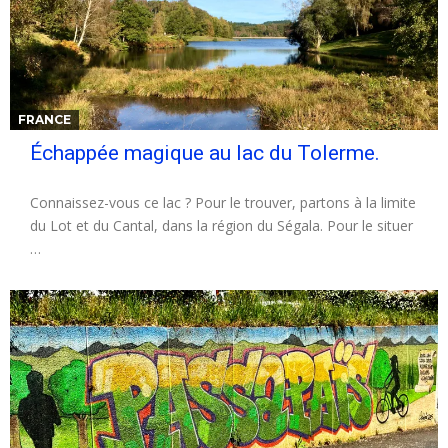
FRANCE
Échappée magique au lac du Tolerme.
Connaissez-vous ce lac ? Pour le trouver, partons à la limite
du Lot et du Cantal, dans la région du Ségala. Pour le situer
…