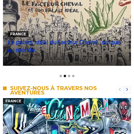
FINLANDE
Virée motoneige en Laponie.
SUIVEZ-NOUS À TRAVERS NOS
AVENTURES
FRANCE