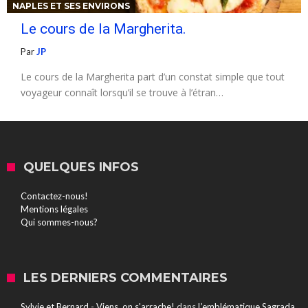
NAPLES ET SES ENVIRONS
Le cours de la Margherita.
Par
JP
Le cours de la Margherita part d’un constat simple que tout
voyageur connaît lorsqu’il se trouve à l’étran…
QUELQUES INFOS
Contactez-nous!
Mentions légales
Qui sommes-nous?
LES DERNIERS COMMENTAIRES
Sylvie et Bernard - Viens, on s'arrache!
dans
L’emblématique Sagrada