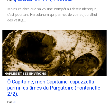
Par
Sylvie et Bernard - Viens, on s'arrache!
Moins célèbre que sa voisine Pompéi au destin identique,
c’est pourtant Herculanum qui permet de voir aujourd’hui
des vestig…
NAPLES ET SES ENVIRONS
Ô Capitaine, mon Capitaine, capuzzella
parmi les âmes du Purgatoire (Fontanelle
2/2).
Par
JP