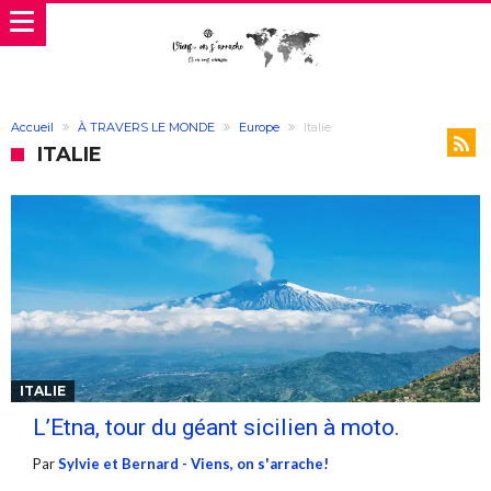
Accueil
À TRAVERS LE MONDE
Europe
Italie
ITALIE
ITALIE
L’Etna, tour du géant sicilien à moto.
Par
Sylvie et Bernard - Viens, on s'arrache!