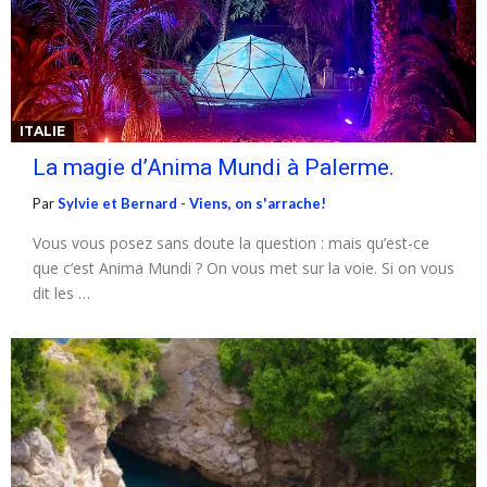
ITALIE
La magie d’Anima Mundi à Palerme.
Par
Sylvie et Bernard - Viens, on s'arrache!
Vous vous posez sans doute la question : mais qu’est-ce
que c’est Anima Mundi ? On vous met sur la voie. Si on vous
dit les …