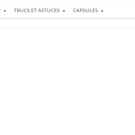
P
TRUCS ET ASTUCES
CAPSULES