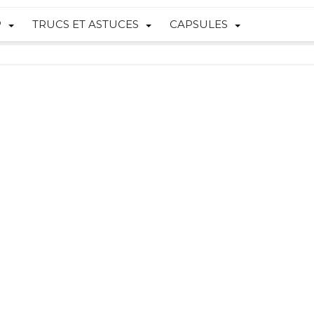
P
TRUCS ET ASTUCES
CAPSULES