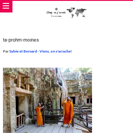
ta-prohm-moines
Par
Sylvie et Bernard - Viens, on s'arrache!