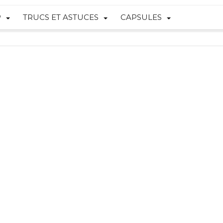
P
TRUCS ET ASTUCES
CAPSULES