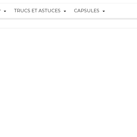
P
TRUCS ET ASTUCES
CAPSULES