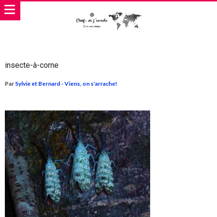
insecte-à-corne
Par
Sylvie et Bernard - Viens, on s'arrache!