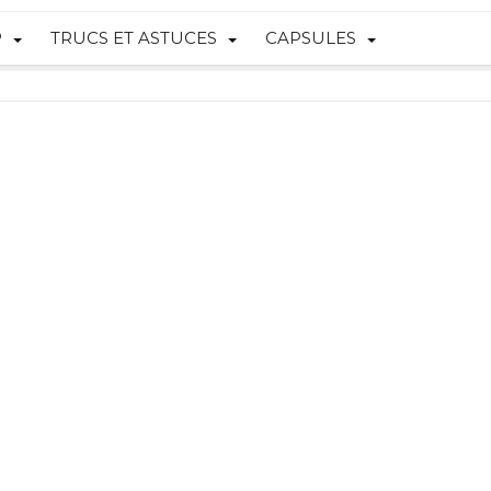
P
TRUCS ET ASTUCES
CAPSULES