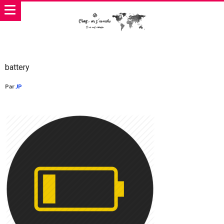
battery
Par
JP