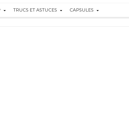
P
TRUCS ET ASTUCES
CAPSULES