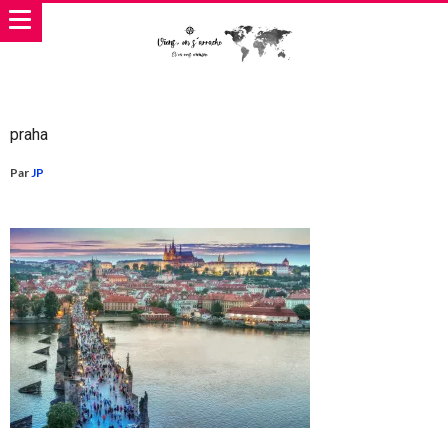
praha
Par
JP