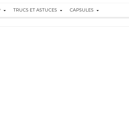
P
TRUCS ET ASTUCES
CAPSULES