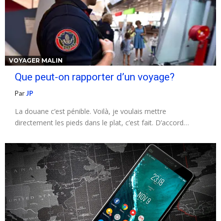
VOYAGER MALIN
Que peut-on rapporter d’un voyage?
Par
JP
La douane c’est pénible. Voilà, je voulais mettre
directement les pieds dans le plat, c’est fait. D’accord…