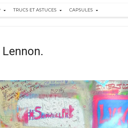
P
TRUCS ET ASTUCES
CAPSULES
 Lennon.